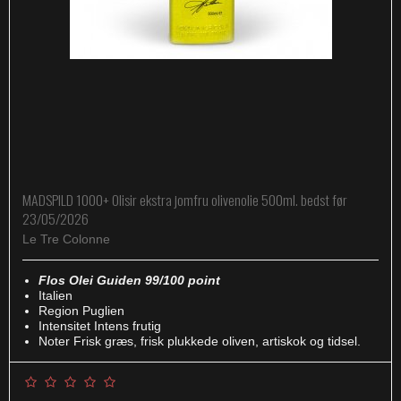
MADSPILD 1000+ Olisir ekstra jomfru olivenolie 500ml. bedst før
23/05/2026
Le Tre Colonne
Flos Olei Guiden 99/100 point
Italien
Region Puglien
Intensitet Intens frutig
Noter Frisk græs, frisk plukkede oliven, artiskok og tidsel.