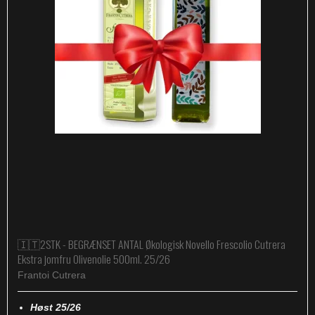
🇮🇹2STK - BEGRÆNSET ANTAL Økologisk Novello Frescolio Cutrera
Ekstra jomfru Olivenolie 500ml. 25/26
Frantoi Cutrera
Høst 25/26