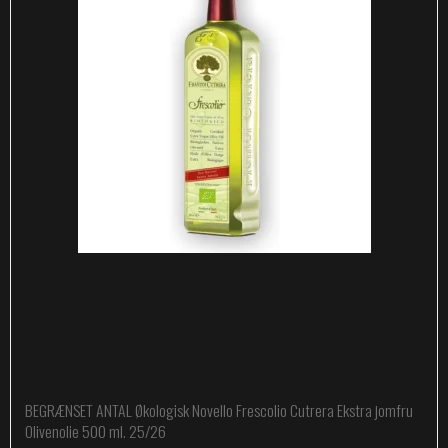
BEGRÆNSET ANTAL Økologisk Novello Frescolio Cutrera Ekstra jomfru
Olivenolie 500 ml. 25/26