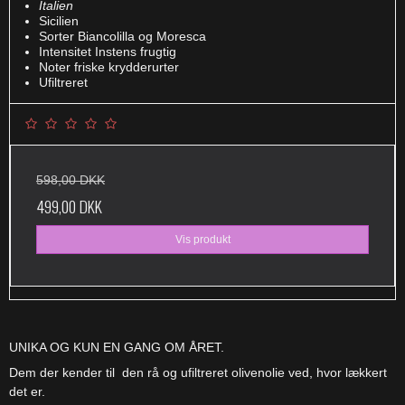
Italien
Sicilien
Sorter Biancolilla og Moresca
Intensitet Instens frugtig
Noter friske krydderurter
Ufiltreret
598,00 DKK
499,00 DKK
Vis produkt
UNIKA OG KUN EN GANG OM ÅRET.
Dem der kender til den rå og ufiltreret olivenolie ved, hvor lækkert
det er.