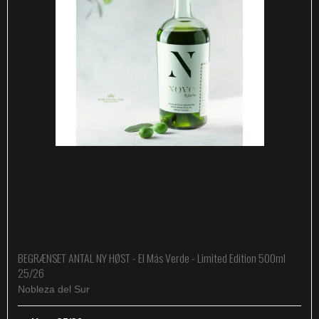
BEGRÆNSET ANTAL NY HØST - El Más Verde - Limited Edition 500ml
25/26
Nobleza del Sur