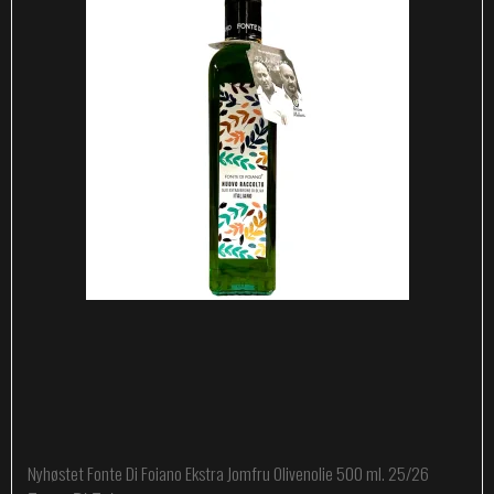
Nyhøstet Fonte Di Foiano Ekstra Jomfru Olivenolie 500 ml. 25/26