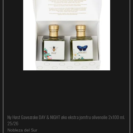
Ny Høst Gaveæske DAY & NIGHT øko ekstra jomfru olivenolie 2x100 ml.
25/26
Nobleza del Sur