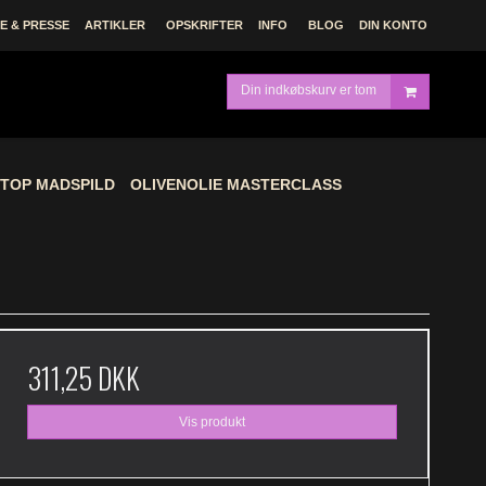
 & PRESSE
ARTIKLER
OPSKRIFTER
INFO
BLOG
DIN KONTO
Din indkøbskurv er tom
TOP MADSPILD
OLIVENOLIE MASTERCLASS
311,25 DKK
Vis produkt