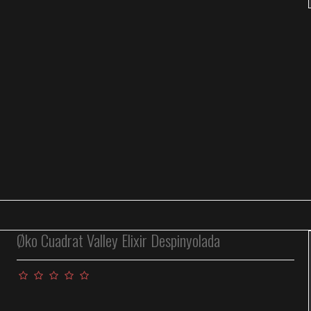
Øko Cuadrat Valley Elixir Despinyolada