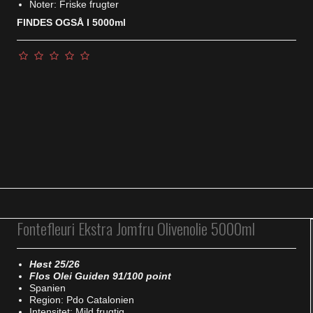
Noter: Friske frugter
FINDES OGSÅ I 5000ml
Fontefleuri Ekstra Jomfru Olivenolie 5000ml
Høst 25/26
Flos Olei Guiden 91/100 point
Spanien
Region: Pdo Catalonien
Intensitet: Mild frugtig