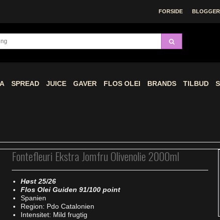
FORSIDE
BLOGGERE
A
SPREAD
JUICE
GAVER
FLOS OLEI
BRANDS
TILBUD
S
Fontefleuri Ekstra Jomfru Olivenolie 2000ml
Høst 25/26
Flos Olei Guiden 91/100 point
Spanien
Region: Pdo Catalonien
Intensitet: Mild frugtig