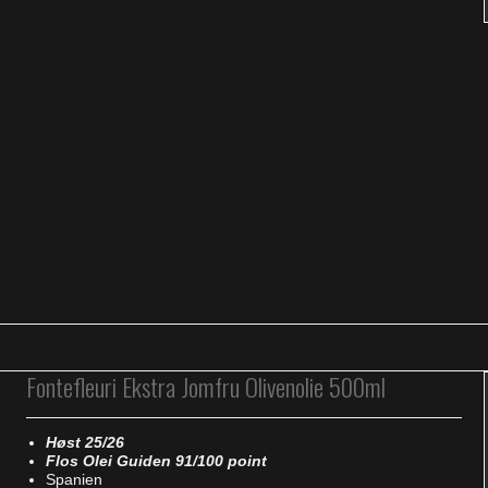
Fontefleuri Ekstra Jomfru Olivenolie 500ml
Høst 25/26
Flos Olei Guiden 91/100 point
Spanien