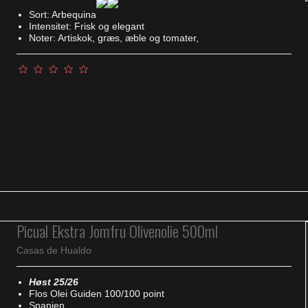
Sort: Arbequina
Intensitet: Frisk og elegant
Noter: Artiskok, græs, æble og tomater,
Picual Ekstra Jomfru Olivenolie 500ml
Casas de Hualdo
Høst 25/26
Flos Olei Guiden 100/100 point
Spanien