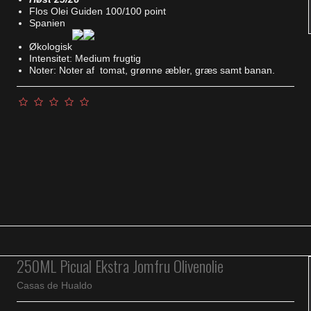
Flos Olei Guiden 100/100 point
Spanien
Økologisk
Intensitet: Medium frugtig
Noter: Noter af tomat, grønne æbler, græs samt banan.
250ML Picual Ekstra Jomfru Olivenolie
Casas de Hualdo