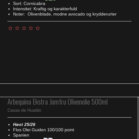
Sort: Cornicabra
Intensitet: Kraftig og karakterfuld
Noter: Olivenblade, modne avocado og krydderurter
Arbequina Ekstra Jomfru Olivenolie 500ml
Casas de Hualdo
Høst 25/26
Flos Olei Guiden 100/100 point
Spanien