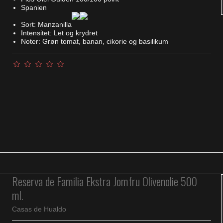
Spanien
Sort: Manzanilla
Intensitet: Let og krydret
Noter: Grøn tomat, banan, cikorie og basilikum
Reserva de Familia Ekstra Jomfru Olivenolie 500
ml.
Casas de Hualdo