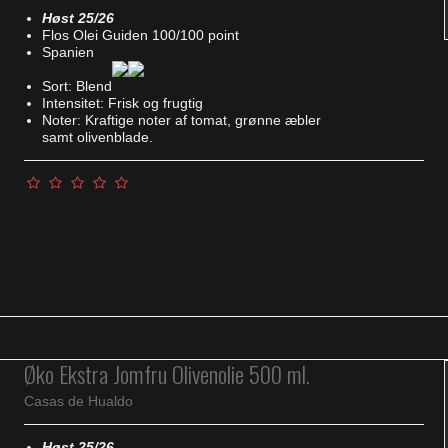
Høst 25/26
Flos Olei Guiden 100/100 point
Spanien
Sort: Blend
Intensitet: Frisk og frugtig
Noter: Kraftige noter af tomat, grønne æbler
samt olivenblade.
Øko Ekstra Jomfru Olivenolie 500 ml.
Casas de Hualdo
Høst 25/26