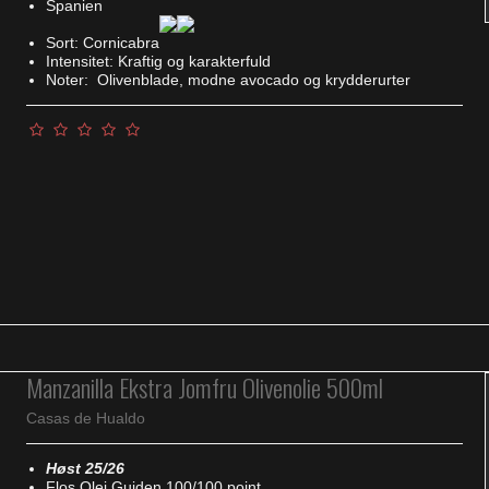
Spanien
Sort: Cornicabra
Intensitet: Kraftig og karakterfuld
Noter: Olivenblade, modne avocado og krydderurter
Manzanilla Ekstra Jomfru Olivenolie 500ml
Casas de Hualdo
Høst 25/26
Flos Olei Guiden 100/100 point