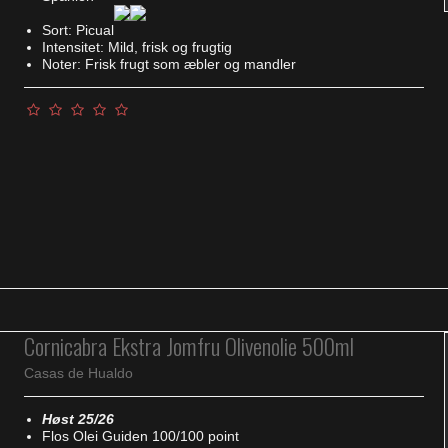
Sort: Picual
Intensitet: Mild, frisk og frugtig
Noter: Frisk frugt som æbler og mandler
Cornicabra Ekstra Jomfru Olivenolie 500ml
Casas de Hualdo
Høst 25/26
Flos Olei Guiden 100/100 point