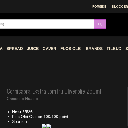
FORSIDE
BLOGGERE
A
SPREAD
JUICE
GAVER
FLOS OLEI
BRANDS
TILBUD
S
Cornicabra Ekstra Jomfru Olivenolie 250ml
Casas de Hualdo
Høst 25/26
Flos Olei Guiden 100/100 point
Spanien