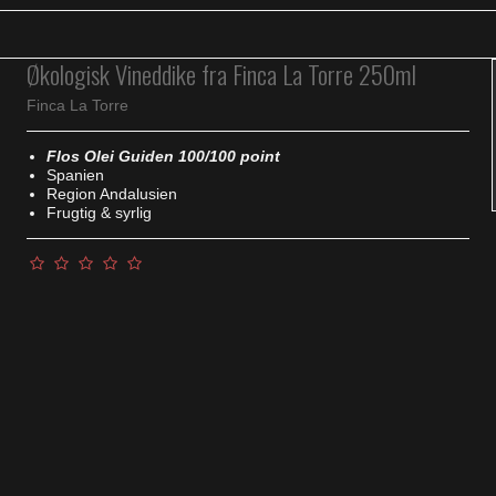
Økologisk Vineddike fra Finca La Torre 250ml
Finca La Torre
Flos Olei Guiden 100/100 point
Spanien
Region Andalusien
Frugtig & syrlig