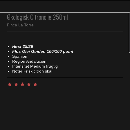
Økologisk Citronolie 250ml
Finca La Torre
Høst 25/26
Flos Olei Guiden 100/100 point
Spanien
Region Andalucien
Intensitet Medium frugtig
Noter Frisk citron skal