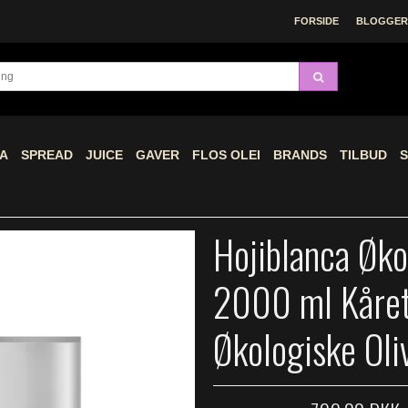
FORSIDE
BLOGGERE
A
SPREAD
JUICE
GAVER
FLOS OLEI
BRANDS
TILBUD
S
Hojiblanca Øko
2000 ml Kåret
Økologiske Ol