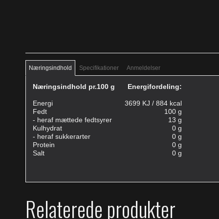
Næringsindhold
Specifikationer
Anmeldelser
Næringsindhold pr.100 g
Energifordeling:
Energi
3699 KJ / 884 kcal
Fedt
100 g
- heraf mættede fedtsyrer
13 g
Kulhydrat
0 g
- heraf sukkerarter
0 g
Protein
0 g
Salt
0 g
Relaterede produkter