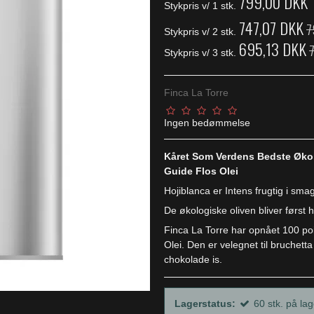
799,00 DKK
Stykpris v/ 1 stk.
747,07 DKK
7
Stykpris v/ 2 stk.
695,13 DKK
Stykpris v/ 3 stk.
Finca La Torre
Ingen bedømmelse
Kåret Som Verdens Bedste Økolo
Guide Flos Olei
Hojiblanca er Intens frugtig i sma
De økologiske oliven bliver først
Finca La Torre har opnået 100 poi
Olei. Den er velegnet til bruchet
chokolade is.
Lagerstatus:
60
stk.
på lag