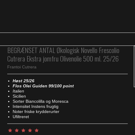
BEGRÆNSET ANTAL Økologisk Novello Frescolio
Cutrera Ekstra jomfru Olivenolie 500 ml. 25/26
Frantoi Cutrera
Høst 25/26
Flos Olei Guiden 99/100 point
Italien
Sicilien
Sorter Biancolilla og Moresca
Intensitet Instens frugtig
Noter friske krydderurter
Ufiltreret