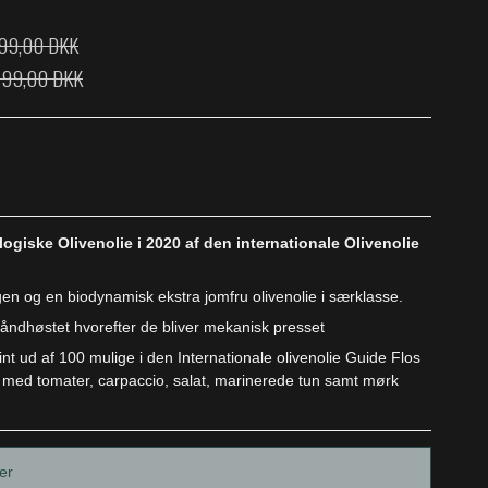
99,00 DKK
799,00 DKK
giske Olivenolie i 2020 af den internationale Olivenolie
gen og en biodynamisk ekstra jomfru olivenolie i særklasse.
 håndhøstet hvorefter de bliver mekanisk presset
nt ud af 100 mulige i den Internationale olivenolie Guide Flos
ta med tomater, carpaccio, salat, marinerede tun samt mørk
er