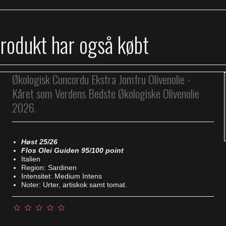
produkt har også købt
Økologisk Cuncordu Ekstra Jomfru Olivenolie -
Kåret som Verdens Bedste Økologiske Olivenolie
2026.
Høst 25/26
Flos Olei Guiden 95/100 point
Italien
Region: Sardinen
Intensitet: Medium Intens
Noter: Urter, artiskok samt tomat.