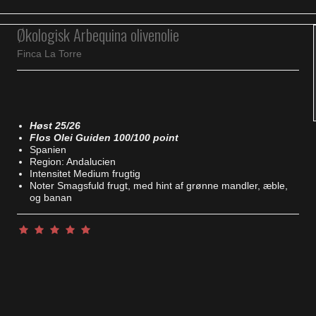
Økologisk Arbequina olivenolie
Finca La Torre
Høst 25/26
Flos Olei Guiden 100/100 point
Spanien
Region: Andalucien
Intensitet Medium frugtig
Noter Smagsfuld frugt, med hint af grønne mandler, æble,
og banan