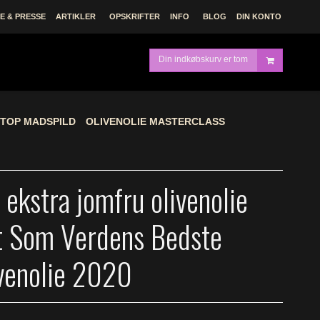
 & PRESSE
ARTIKLER
OPSKRIFTER
INFO
BLOG
DIN KONTO
Din indkøbskurv er tom
TOP MADSPILD
OLIVENOLIE MASTERCLASS
 ekstra jomfru olivenolie
 Som Verdens Bedste
ivenolie 2020