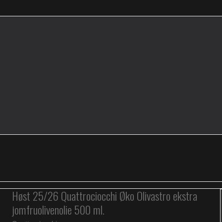
Høst 25/26 Quattrociocchi Øko Olivastro ekstra
jomfruolivenolie 500 ml.