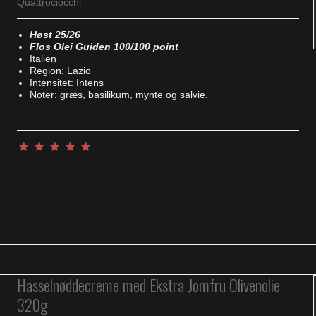
Quattrociocchi
Høst 25/26
Flos Olei Guiden 100/100 point
Italien
Region: Lazio
Intensitet: Intens
Noter: græs, basilikum, mynte og salvie.
Hasselnøddecreme med Ekstra Jomfru Olivenolie
320g