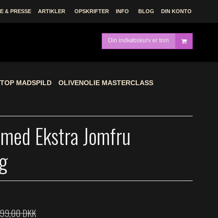
 & PRESSE
ARTIKLER
OPSKRIFTER
INFO
BLOG
DIN KONTO
Din indkøbskurv er tom
TOP MADSPILD
OLIVENOLIE MASTERCLASS
 med Ekstra Jomfru
0g
199,00 DKK