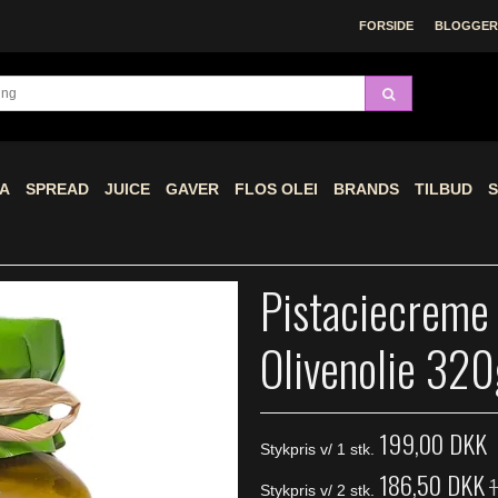
FORSIDE
BLOGGERE
A
SPREAD
JUICE
GAVER
FLOS OLEI
BRANDS
TILBUD
S
Pistaciecreme
Olivenolie 32
199,00 DKK
Stykpris v/ 1 stk.
186,50 DKK
Stykpris v/ 2 stk.