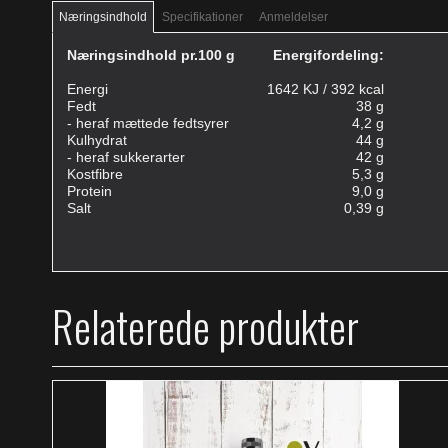
Næringsindhold
Specifikationer
Anmeldelser
Næringsindhold pr.100 g
Energifordeling:
Energi
1642 KJ / 392 kcal
Fedt
38 g
- heraf mættede fedtsyrer
4,2 g
Kulhydrat
44 g
- heraf sukkerarter
42 g
Kostfibre
5,3 g
Protein
9,0 g
Salt
0,39 g
Relaterede produkter