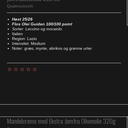
Quattrociocchi
Høst 25/26
Flos Olei Guiden 100/100 point
Sorter: Leccino og moraiolo
Italien
Region: Lazio
Intensitet: Medium
Noter: græs, mynte, abrikos og grønne urter
Mandelcreme med Ekstra Jomfru Olivenolie 320g