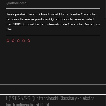
Quattrociocchi
Unika produkt, lavet på håndhøstet Ekstra Jomfru Olivenolie
fra vores Italienske producent Quattrociocchi, som er rated
med 100/100 point fra den Internationale Olivenolie Guide Flos
Olei.
HØST 25/26 Quattrociocchi Classico øko ekstra
jomfruolivenolie 500 ml.