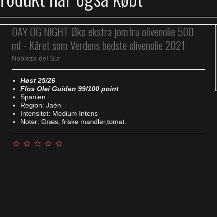
DAY OG NIGHT Øko ekstra jomfru olivenolie 500
ml - Kåret som Verdens bedste olivenolie 2021
Nobleza del Sur
Høst 25/26
Flos Olei Guiden 99/100 point
Spanien
Region: Jaén
Intensitet: Medium Intens
Noter: Græs, friske mandler,tomat.