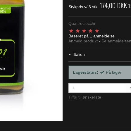
174,00 DKK
1
Stykpris v/ 3 stk.
Quattrociocchi
Baseret på
1
anmeldelse
Anmeld produkt
-
Se anmeldelse
Italien
Lagerstatus:
På lager
Tilføj til ønskeliste