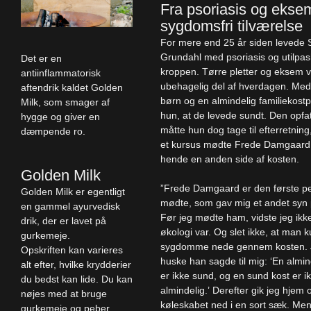
Fra psoriasis og eksem
sygdomsfri tilværelse
For mere end 25 år siden levede 
Grundahl med psoriasis og utilpas
Det er en
kroppen. Tørre pletter og eksem 
antiinflammatorisk
ubehagelig del af hverdagen. Med
aftendrik kaldet Golden
børn og en almindelig familiekostp
Milk, som smager af
hun, at de levede sundt. Den opfa
hygge og giver en
måtte hun dog tage til efterretnin
dæmpende ro.
et kursus mødte Frede Damgaard,
hende en anden side af kosten.
Golden Milk
”Frede Damgaard er den første pe
Golden Milk er egentligt
mødte, som gav mig et andet syn
en gammel ayurvedisk
Før jeg mødte ham, vidste jeg ikk
drik, der er lavet på
økologi var. Og slet ikke, at man 
gurkemeje.
sygdomme nede gennem kosten. 
Opskriften kan varieres
huske han sagde til mig: ‘En almin
alt efter, hvilke krydderier
er ikke sund, og en sund kost er i
du bedst kan lide. Du kan
almindelig.’ Derefter gik jeg hjem
nøjes med at bruge
køleskabet ned i en sort sæk. Men
gurkemeje og peber,