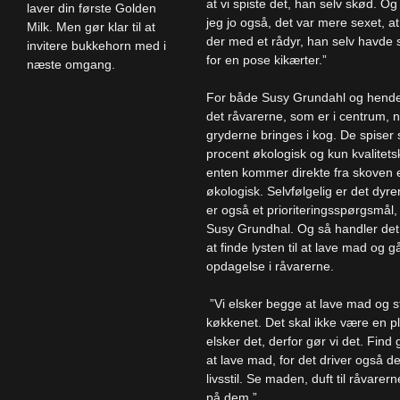
at vi spiste det, han selv skød. O
laver din første Golden
jeg jo også, det var mere sexet, a
Milk. Men gør klar til at
der med et rådyr, han selv havde 
invitere bukkehorn med i
for en pose kikærter.”
næste omgang.
For både Susy Grundahl og hende
det råvarerne, som er i centrum, 
gryderne bringes i kog. De spiser 
procent økologisk og kun kvalitet
enten kommer direkte fra skoven e
økologisk. Selvfølgelig er det dyr
er også et prioriteringsspørgsmål
Susy Grundhal. Og så handler de
at finde lysten til at lave mad og g
opdagelse i råvarerne.
”Vi elsker begge at lave mad og st
køkkenet. Det skal ikke være en pl
elsker det, derfor gør vi det. Fin
at lave mad, for det driver også 
livsstil. Se maden, duft til råvare
på dem.”