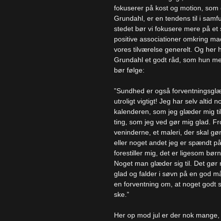
fokuserer på kost og motion, som 
Grundahl, er en tendens til i samfu
stedet bør vi fokusere mere på et
positive associationer omkring m
vores tilværelse generelt. Og her 
Grundahl et godt råd, som hun men
bør følge:
”Sundhed er også forventningsglæ
utroligt vigtigt! Jeg har selv altid n
kalenderen, som jeg glæder mig til
ting, som jeg ved gør mig glad. F
veninderne, et maleri, der skal gør
eller noget andet jeg er spændt p
forestiller mig, det er ligesom børn
Noget man glæder sig til. Det gør 
glad og falder i søvn på en god 
en forventning om, at noget godt s
ske.”
Her op mod jul er der nok mange