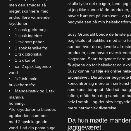
skulle fylde det op igen, fandt jeg 
men den smager så
at jeg ikke kunne få de produkter, 
meget skønnere med
havde hørt om på kursuset – og d
endnu flere varmende
begyndelsen på min helsekostforr
krydderier.
• 1 spsk gurkemeje
Susy Grundahl boede de første par
• 1 spsk ingefær
baglokalet af butikken med sine t
• 1 tsk sort peber
sønner, hvor de og levede af rest
• 1 spsk fennikelfrø
produkter, som havde overskredet
• 1 tsk citronskal
slagsdato. Snart begyndte flere p
• 1 tsk kanel
få øjnene op for helsekost og økol
• ca. 2 spsk kogende
Susy kunne nu føje en online helseb
vand
arbejdslivet. Derudover begyndte 
• 1/2 tsk malet
koncentrer sig mere om sin kunst og
bukkehornsfrø.
som kunst terapeut. Med så mange
• Mandelmælk og 1 tsk
luften, måtte hun dog sande, at hu
manuka
selv i sænk – og det blev begynde
honning.
mere harmonisk tilværelse.
Alle krydderierne blandes
og blendes, sammen
Da hun mødte mande
med 2 spsk kogende
jagtgeværet
vand. Lad din pasta suge