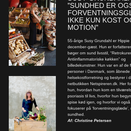
”SUNDHED ER OG
FORVENTNINGSG
IKKE KUN KOST O
MOTION”
55-årige Susy Grundahl er Hippie
december-gæst. Hun er forfattere
bøger om sund livsstil, “Retrokure
Antiinflammatoriske køkken” og
billedekunstner. Hun var en af de 
personer i Danmark, som åbnede
helsekostforretning og bestyrer i 
netbutikken Netspireren.dk. Her fo
hun, hvordan hun kom en tilvære
psoriasis til livs, hvorfor hun begy
spise kød igen, og hvorfor vi også
fokuserer på ‘forventningsglæde’, n
sundhed.
Af: Christine Petersen