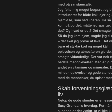
med på sin stamcafé.
Jeg følte mig meget begæret og b
introduceret for både kok, ejer og
hjemløse, som sad i baren. Da s
kom på bordet, måtte jeg spørge,
det? Og hvad er det? Det smagte v
Så da jeg kom hjem, sagde jeg ti
– det skal jeg prøve at lave. Det va
bare et stykke kød og noget kål, 
oplevelsen og atmosfæren gjorde, 
smagte vidunderligt. Det var nok 
bedste madoplevelser. Mad er jo
andet en vitaminer og mineraler. 
minder, oplevelser og gode stun
med de mennesker, du spiser med
Skab forventningsglæde
liv
Netop de gode stunder er en essen
Susy Grundahls hverdag. For når v
sundhed er det vigtigt, at vi ikke k