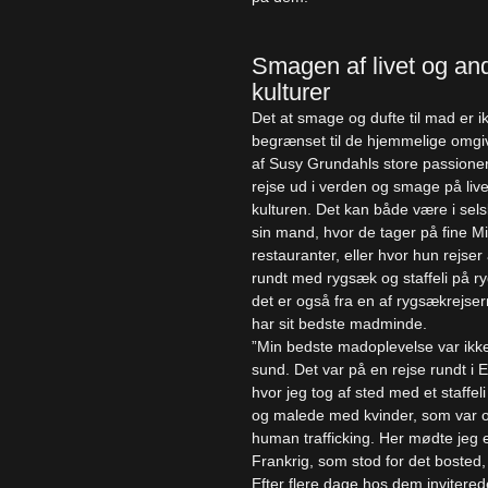
Smagen af livet og an
kulturer
Det at smage og dufte til mad er i
begrænset til de hjemmelige omgiv
af Susy Grundahls store passioner
rejse ud i verden og smage på live
kulturen. Det kan både være i se
sin mand, hvor de tager på fine Mi
restauranter, eller hvor hun rejser
rundt med rygsæk og staffeli på r
det er også fra en af rygsækrejse
har sit bedste madminde.
”Min bedste madoplevelse var ikke
sund. Det var på en rejse rundt i 
hvor jeg tog af sted med et staffel
og malede med kvinder, som var o
human trafficking. Her mødte jeg 
Frankrig, som stod for det bosted,
Efter flere dage hos dem invitere