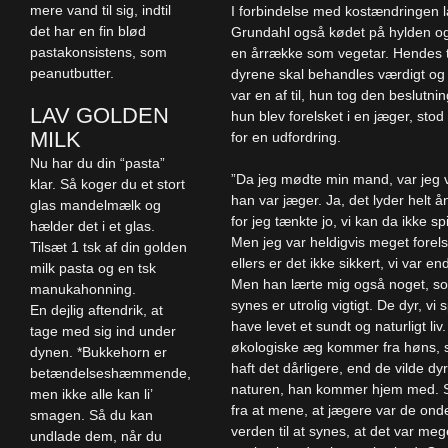
mere vand til sig, indtil
I forbindelse med kostændringen 
det har en fin blød
Grundahl også kødet på hylden og
pastakonsistens, som
en årrække som vegetar. Hendes t
peanutbutter.
dyrene skal behandles værdigt og 
var en af til, hun tog den beslutni
LAV GOLDEN
hun blev forelsket i en jæger, sto
MILK
for en udfordring.
Nu har du din “pasta”
”Da jeg mødte min mand, var jeg 
klar. Så koger du et stort
han var jæger. Ja, det lyder helt 
glas mandelmælk og
for jeg tænkte jo, vi kan da ikke s
hælder det i et glas.
Men jeg var heldigvis meget forels
Tilsæt 1 tsk af din golden
ellers er det ikke sikkert, vi var 
milk pasta og en tsk
Men han lærte mig også noget, s
manukahonning.
synes er utrolig vigtigt. De dyr, vi s
En dejlig aftendrik, at
have levet et sundt og naturligt li
tage med sig ind under
økologiske æg kommer fra høns, 
dynen. *Bukkehorn er
haft det dårligere, end de vilde dyr
betændelseshæmmende,
naturen, han kommer hjem med. S
men ikke alle kan li’
fra at mene, at jægere var de onde
smagen. Så du kan
verden til at synes, at det var meg
undlade dem, når du