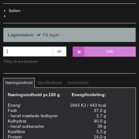
Italien
Lagerstatus:
På lager
stk.
Køb
Tilføj til ønskeliste
Næringsindhold
Specifikationer
Anmeldelser
Næringsindhold pr.100 g
Energifordeling:
Energi
1843 KJ / 443 kcal
Fedt
37,0 g
- heraf mættede fedtsyrer
3,7 g
Kulhydrat
40,0 g
- heraf sukkerarter
39 g
Kostfibre
3,3 g
Protein
14,0 g