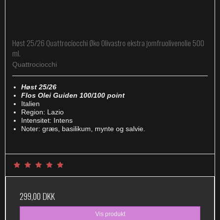
Høst 25/26 Quattrociocchi Øko Olivastro ekstra jomfruolivenolie 500
ml.
Quattrociocchi
Høst 25/26
Flos Olei Guiden 100/100 point
Italien
Region: Lazio
Intensitet: Intens
Noter: græs, basilikum, mynte og salvie.
299,00 DKK
Vis produkt